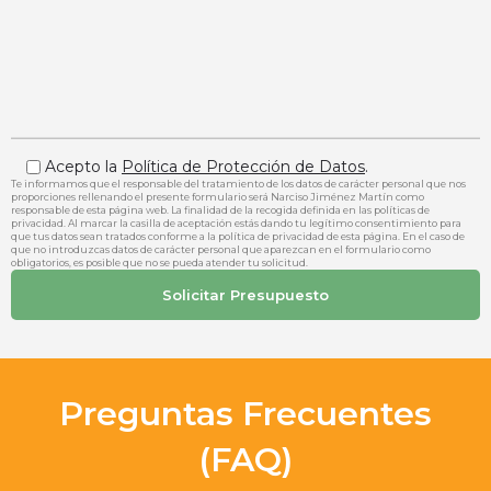
Acepto la
Política de Protección de Datos
.
Te informamos que el responsable del tratamiento de los datos de carácter personal que nos
proporciones rellenando el presente formulario será Narciso Jiménez Martín como
responsable de esta página web. La finalidad de la recogida definida en las políticas de
privacidad. Al marcar la casilla de aceptación estás dando tu legítimo consentimiento para
que tus datos sean tratados conforme a la política de privacidad de esta página. En el caso de
que no introduzcas datos de carácter personal que aparezcan en el formulario como
obligatorios, es posible que no se pueda atender tu solicitud.
Preguntas Frecuentes
(FAQ)