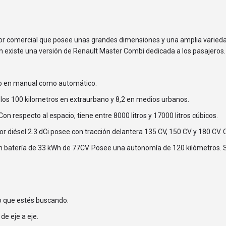
tor comercial que posee unas grandes dimensiones y una amplia varied
ién existe una versión de Renault Master Combi dedicada a los pasajeros.
nto en manual como automático.
a los 100 kilometros en extraurbano y 8,2 en medios urbanos.
Con respecto al espacio, tiene entre 8000 litros y 17000 litros cúbicos.
 diésel 2.3 dCi posee con tracción delantera 135 CV, 150 CV y 180 CV. C
 batería de 33 kWh de 77CV. Posee una autonomía de 120 kilómetros. Su 
o que estés buscando:
de eje a eje.