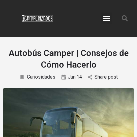
Servicio de Camperización
Accesorios para Furgos
Autobús Camper | Consejos de
Cómo Hacerlo
Curiosidades
Jun
14
Share post