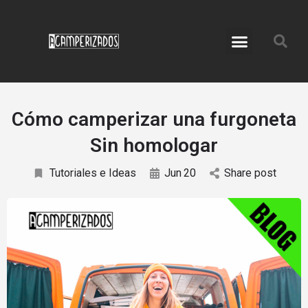
Servicio de Camperización
Accesorios para Furgos
Cómo camperizar una furgoneta
Sin homologar
Tutoriales e Ideas
Jun
20
Share post