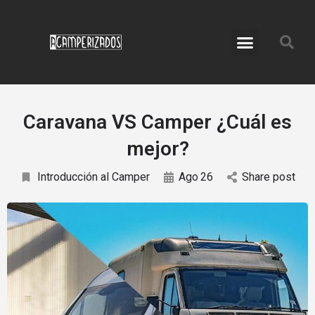
Servicio de Camperización
Accesorios para Furgos
Caravana VS Camper ¿Cuál es
mejor?
Introducción al Camper
Ago
26
Share post