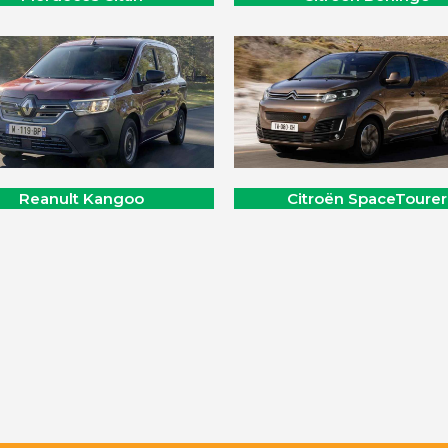
Reanult Kangoo
Citroën SpaceTourer