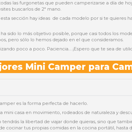
todas las furgonetas que pueden camperizarse a día de h
sites buscarlos de 2ª mano.
 esta sección hay ideas de cada modelo por si te quieres 
 ha sido lo más objetivo posible, porque casi todos los mo
os, pero sólo lo hemos dejado en el que consideramos.
lizando poco a poco. Paciencia… ¡Espero que te sea de utili
jores Mini Camper para Cam
i camper es la forma perfecta de hacerlo.
na mini casa en movimiento, rodeados de naturaleza y desc
tendrás la libertad de viajar donde quieras, sino que tamb
esde cocinar tus propias comidas en la cocina portátil, ha